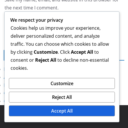
the next time I comment.
We respect your privacy
Cookies help us improve your experience,
deliver personalized content, and analyze
traffic. You can choose which cookies to allow
by clicking
Customize
. Click
Accept All
to
Juridisch
consent or
Reject All
to decline non-essential
cookies.
Privacybeleid
Algemene voorwaarden
Customize
Bereik ons
Cookievoorkeuren
Reject All
Over ons
Accept All
Copyright © 2026
frozenhearth.com
. Powered by
ColorMag
and
WordPress
.