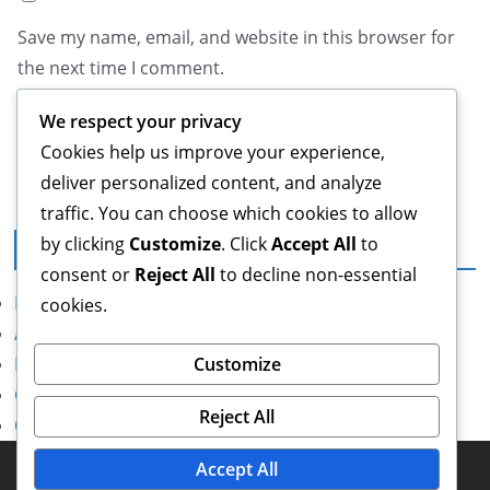
Save my name, email, and website in this browser for
the next time I comment.
We respect your privacy
Cookies help us improve your experience,
deliver personalized content, and analyze
traffic. You can choose which cookies to allow
by clicking
Customize
. Click
Accept All
to
Juridisch
consent or
Reject All
to decline non-essential
Privacybeleid
cookies.
Algemene voorwaarden
Customize
Bereik ons
Cookievoorkeuren
Reject All
Over ons
Copyright © 2026
frozenhearth.com
. Powered by
ColorMag
Accept All