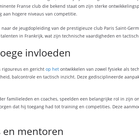
inente Franse club die bekend staat om zijn sterke ontwikkelingspr
ng aan hogere niveaus van competitie.
 naar de jeugdopleiding van de prestigieuze club Paris Saint-Germ
alenten in Frankrijk, wat zijn technische vaardigheden en tactisch
roege invloeden
s rigoureus en gericht
op het
ontwikkelen van zowel fysieke als tec
heid, balcontrole en tactisch inzicht. Deze gedisciplineerde aanpak
der familieleden en coaches, speelden een belangrijke rol in zijn o
orgen dat hij toegang had tot training en competities. Deze aanmo
s en mentoren