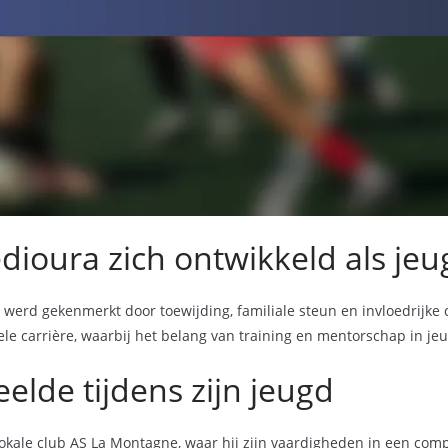
ioura zich ontwikkeld als jeu
werd gekenmerkt door toewijding, familiale steun en invloedrijke c
ele carrière, waarbij het belang van training en mentorschap in j
elde tijdens zijn jeugd
okale club AS La Montagne, waar hij zijn vaardigheden in een comp