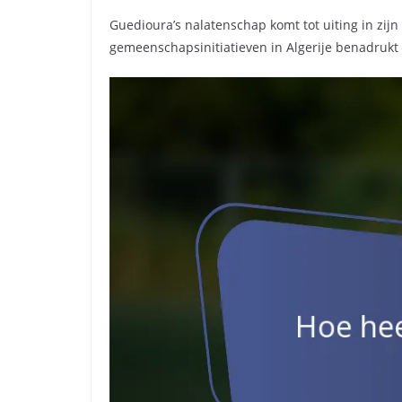
Guedioura’s nalatenschap komt tot uiting in zijn 
gemeenschapsinitiatieven in Algerije benadrukt v