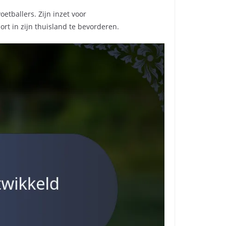
etballers. Zijn inzet voor
ort in zijn thuisland te bevorderen.