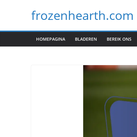
Skip
frozenhearth.com
to
content
HOMEPAGINA
BLADEREN
BEREIK ONS