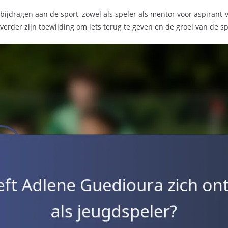
bijdragen aan de sport, zowel als speler als mentor voor aspirant-vo
erder zijn toewijding om iets terug te geven en de groei van de sp